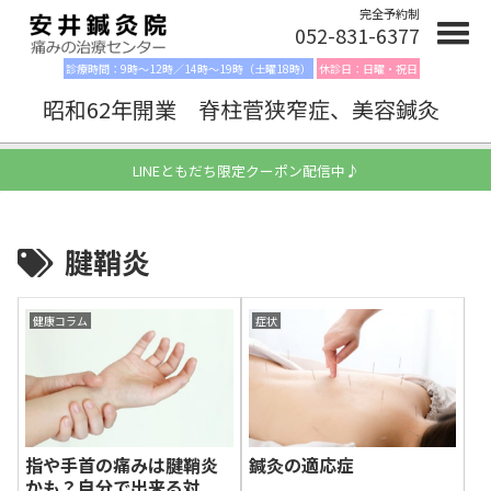
完全予約制
052-831-6377
診療時間：9時〜12時／14時〜19時（土曜18時）
休診日：日曜・祝日
昭和62年開業 脊柱菅狭窄症、美容鍼灸
LINEともだち限定クーポン配信中♪
腱鞘炎
健康コラム
症状
指や手首の痛みは腱鞘炎
鍼灸の適応症
かも？自分で出来る対