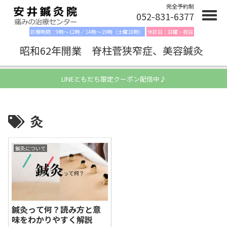
完全予約制
052-831-6377
診療時間：9時〜12時／14時〜19時（土曜18時）
休診日：日曜・祝日
昭和62年開業 脊柱菅狭窄症、美容鍼灸
LINEともだち限定クーポン配信中♪
灸
鍼灸について
鍼灸って何？読み方と意
味をわかりやすく解説