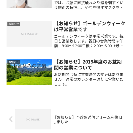
では、お顔に直接触れたり鍼を刺すとい
う施術の特性上、やむを得ずマスクを外
していただいておりました。昨今の感染
者数の増加を受け、マスクを外すことを
躊躇される患者様も見受けられるように
【お知らせ】ゴールデンウィーク
お知らせ
なったため、この度マスク...
は平常営業です
ゴールデンウィークは平常営業です。祝
日も営業致します。祝日の営業時間は午
前：9:00～12:00午後：2:00～6:00（最終
受付5:00）となります。
【お知らせ】2019年度のお盆期
お知らせ
間の営業について
お盆期間は特に営業時間の変更はありま
せん。通常のカレンダー通りに営業いた
します。
【お知らせ】予診票送信フォームを復旧
しました